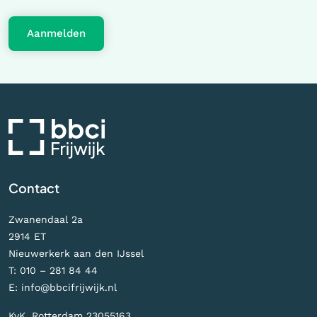
Aanmelden
Contact
Zwanendaal 2a
2914 ET
Nieuwerkerk aan den IJssel
T:
010 – 281 84 44
E:
info@bbcifrijwijk.nl
KvK. Rotterdam 23055163