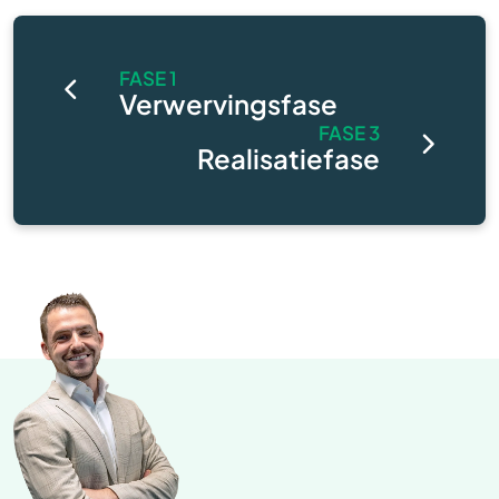
FASE 1
Verwervingsfase
FASE 3
Realisatiefase