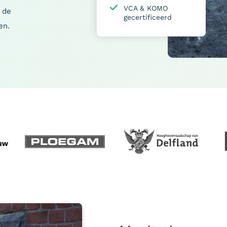
VCA & KOMO
 de
gecertificeerd
en.