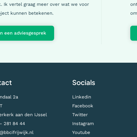
jk. Ik vertel graag meer over wat we voor
ont
ject kunnen betekenen.
om
an een adviesgesprek
tact
Socials
ndaal 2a
Linkedin
T
Facebook
rkerk aan den IJssel
Twitter
– 281 84 44
Instagram
@bbcifrijwijk.nl
Youtube