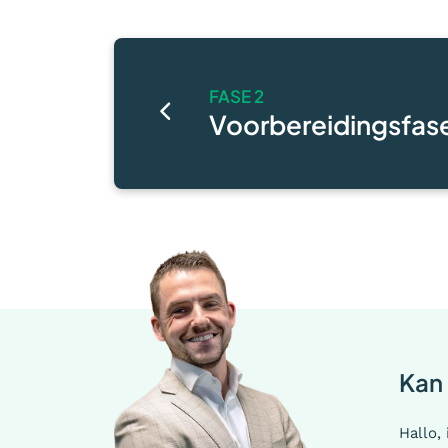
FASE 2
Voorbereidingsfas
Kan 
Hallo,