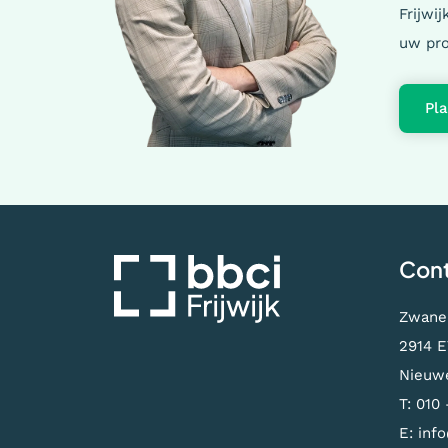
Frijwi
uw pro
Pl
Con
Zwane
2914 E
Nieuwe
T:
010 
E:
info