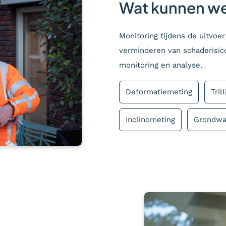
Wat kunnen we
Monitoring tijdens de uitvoer
verminderen van schaderisico’
monitoring en analyse.
Deformatiemeting
Tril
Inclinometing
Grondwa