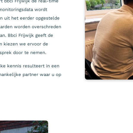
t bbci Frijwijk de real-time
monitoringsdata wordt
 uit het eerder opgestelde
waarden worden overschreden
. Bbci Frijwijk geeft de
m kiezen we ervoor de
gesprek door te nemen.
ke kennis resulteert in een
nkelijke partner waar u op