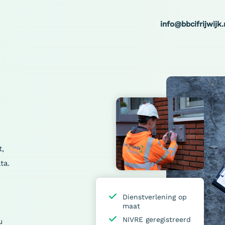
info@bbcifrijwijk.
t,
ta.
Dienstverlening op
maat
NIVRE geregistreerd
u