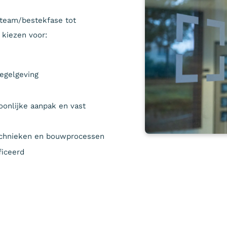
wteam/bestekfase tot
 kiezen voor:
regelgeving
onlijke aanpak en vast
echnieken en bouwprocessen
ficeerd