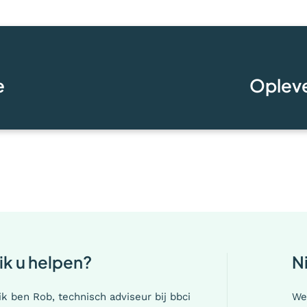
e
Opleve
ik u helpen?
N
 ik ben Rob, technisch adviseur bij bbci
We