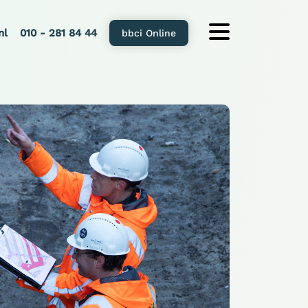
nl
010 - 281 84 44
bbci Online