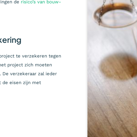
ringen de
risico’s van bouw-
kering
project te verzekeren tegen
het project zich moeten
 De verzekeraar zal ieder
t de eisen zijn met