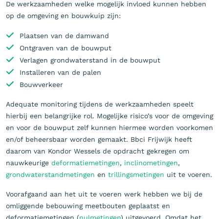
De werkzaamheden welke mogelijk invloed kunnen hebben
op de omgeving en bouwkuip zijn:
Plaatsen van de damwand
Ontgraven van de bouwput
Verlagen grondwaterstand in de bouwput
Installeren van de palen
Bouwverkeer
Adequate monitoring tijdens de werkzaamheden speelt
hierbij een belangrijke rol. Mogelijke risico’s voor de omgeving
en voor de bouwput zelf kunnen hiermee worden voorkomen
en/of beheersbaar worden gemaakt. Bbci Frijwijk heeft
daarom van Kondor Wessels de opdracht gekregen om
nauwkeurige
deformatiemetingen
,
inclinometingen
,
grondwaterstandmetingen
en
trillingsmetingen
uit te voeren.
Voorafgaand aan het uit te voeren werk hebben we bij de
omliggende bebouwing meetbouten geplaatst en
deformatiemetingen (
nulmetingen
) uitgevoerd. Omdat het