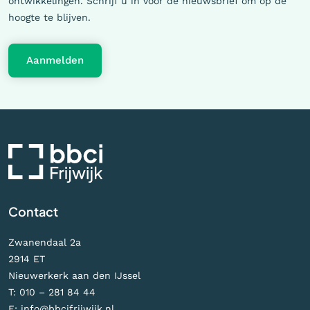
ontwikkelingen. Schrijf u in voor de nieuwsbrief om op de
hoogte te blijven.
Aanmelden
Contact
Zwanendaal 2a
2914 ET
Nieuwerkerk aan den IJssel
T:
010 – 281 84 44
E:
info@bbcifrijwijk.nl