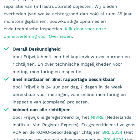
reparatie van (infrastructurele) objecten. Wij bieden
overheden (van welke achtergrond dan ook) al ruim 35 jaar
monitoringsplannen, bouwkundige opnames en
civieltechnische inspecties.
Klik door voor onze
dienstverlening voor Overheden
.
Overall Deskundigheid
bbci Frijwijk heeft een helikopterview over normen en
richtlijnen. En over technische mogelijkheden voor
meting, monitoring en inspectie.
Snel inzetbaar en Snel rapportage beschikbaar
bbci Frijwijk is 24 uur per dag, 7 dagen in de week
bereikbaar voor metingen, voor online monitoring en
inspectie van (complexe) projecten.
Voldoet aan alle richtlijnen
bbci Frijwijk is geregistreerd bij het
NIVRE
(Nederlands
Instituut Van Register Experts). En gecertificeerd volgens
VCA en de KOMO-beoordelingsrichtlijnen
BRL 5024
(Het
uitvoeren van bouwkundige opnamen) en
BRL 5023
(Het