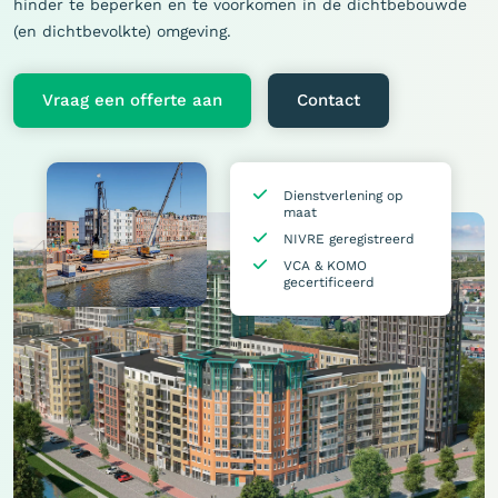
hinder te beperken en te voorkomen in de dichtbebouwde
(en dichtbevolkte) omgeving.
Vraag een offerte aan
Contact
Dienstverlening op
maat
NIVRE geregistreerd
VCA & KOMO
gecertificeerd