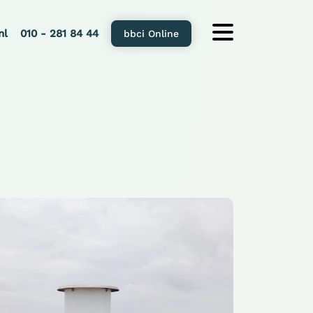
nl
010 - 281 84 44
bbci Online