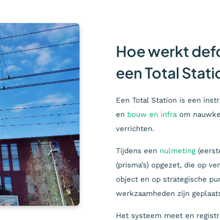
Hoe werkt def
een Total Stat
Een Total Station is een ins
en
bouw en infra
om nauwkeu
verrichten.
Tijdens een
nulmeting
(eerst
(prisma’s) opgezet, die op v
object en op strategische pu
werkzaamheden zijn geplaats
Het systeem meet en registre