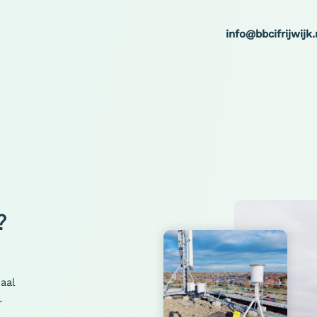
info@bbcifrijwijk.
?
aal
r