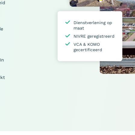
eid
Dienstverlening op
maat
de
NIVRE geregistreerd
VCA & KOMO
gecertificeerd
In
rkt