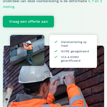
onderdeel van deze voorbereiding is de deformatie
X, Y en Z
meting
.
Vraag een offerte aan
Dienstverlening op
maat
NIVRE geregistreerd
VCA & KOMO
gecertificeerd