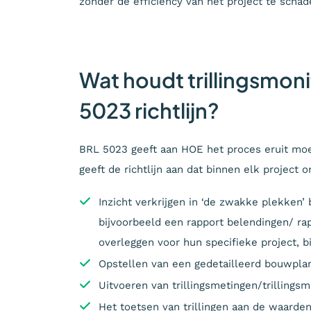
zonder de efficiency van het project te schad
Wat houdt trillingsmoni
5023 richtlijn?
BRL 5023 geeft aan HOE het proces eruit moet
geeft de richtlijn aan dat binnen elk projec
Inzicht verkrijgen in ‘de zwakke plekken’ 
bijvoorbeeld een rapport belendingen/ 
overleggen voor hun specifieke project, b
Opstellen van een gedetailleerd bouwpla
Uitvoeren van trillingsmetingen/trillingsm
Het toetsen van trillingen aan de waarde