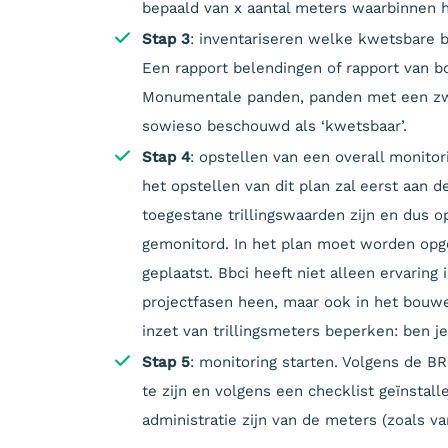
bepaald van x aantal meters waarbinnen het 
Stap 3
: inventariseren welke kwetsbare b
Een rapport belendingen of rapport van b
Monumentale panden, panden met een zw
sowieso beschouwd als ‘kwetsbaar’.
Stap 4
: opstellen van een overall monitori
het opstellen van dit plan zal eerst aan 
toegestane trillingswaarden zijn en dus
gemonitord. In het plan moet worden opg
geplaatst. Bbci heeft niet alleen ervaring 
projectfasen heen, maar ook in het bouw
inzet van trillingsmeters beperken: ben j
Stap 5
: monitoring starten. Volgens de BR
te zijn en volgens een checklist geïnsta
administratie zijn van de meters (zoals va