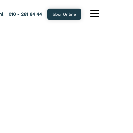
nl
010 - 281 84 44
bbci Online