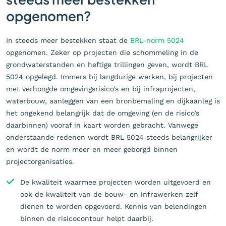
opgenomen?
In steeds meer bestekken staat de
BRL-norm 5024
opgenomen. Zeker op projecten die schommeling in de
grondwaterstanden en heftige trillingen geven, wordt BRL
5024 opgelegd. Immers bij langdurige werken, bij projecten
met verhoogde omgevingsrisico’s en bij infraprojecten,
waterbouw, aanleggen van een bronbemaling en dijkaanleg is
het ongekend belangrijk dat de omgeving (en de risico’s
daarbinnen) vooraf in kaart worden gebracht. Vanwege
onderstaande redenen wordt BRL 5024 steeds belangrijker
en wordt de norm meer en meer geborgd binnen
projectorganisaties.
De kwaliteit waarmee projecten worden uitgevoerd en
ook de kwaliteit van de bouw- en infrawerken zelf
dienen te worden opgevoerd. Kennis van belendingen
binnen de risicocontour helpt daarbij.