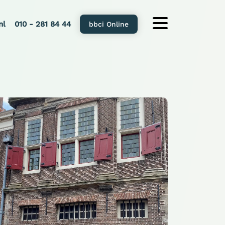
nl
010 - 281 84 44
bbci Online