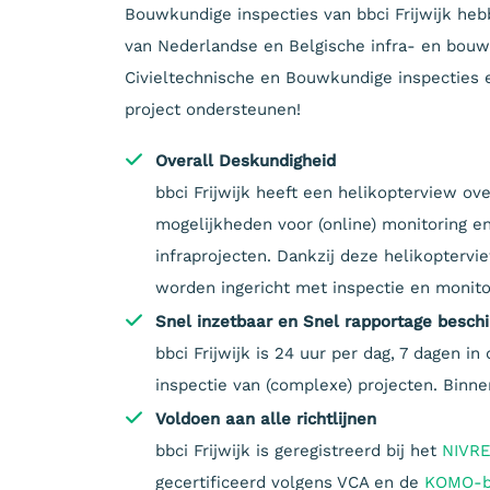
Bouwkundige inspecties van bbci Frijwijk hebb
van Nederlandse en Belgische infra- en bouwpr
Civieltechnische en Bouwkundige inspecties e
project ondersteunen!
Overall Deskundigheid
bbci Frijwijk heeft een helikopterview ov
mogelijkheden voor (online) monitoring e
infraprojecten. Dankzij deze helikoptervi
worden ingericht met inspectie en monito
Snel inzetbaar en Snel rapportage besch
bbci Frijwijk is 24 uur per dag, 7 dagen i
inspectie van (complexe) projecten. Binne
Voldoen aan alle richtlijnen
bbci Frijwijk is geregistreerd bij het
NIVR
gecertificeerd volgens VCA en de
KOMO-be