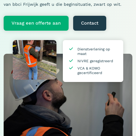
van bbci Frijwijk geeft u die beginsituatie, zwart op wit.
Vraag een offerte aan
Contact
Dienstverlening op
maat
NIVRE geregistreerd
VCA & KOMO
gecertificeerd