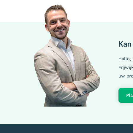
Kan 
Hallo,
Frijwi
uw pro
Pl