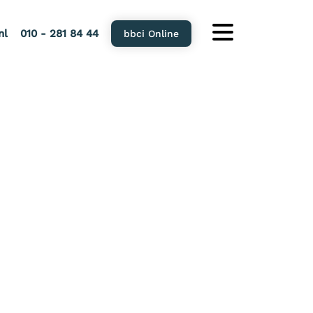
nl
010 - 281 84 44
bbci Online