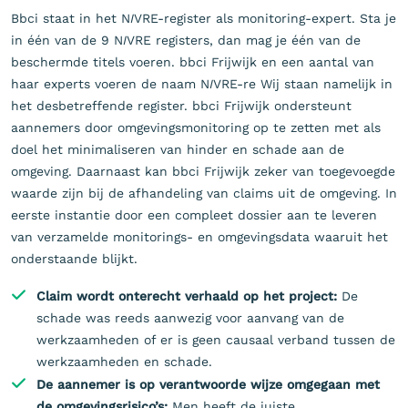
Bbci staat in het N
I
VRE-register als monitoring-expert. Sta je
in één van de 9 N
I
VRE registers, dan mag je één van de
beschermde titels voeren. bbci Frijwijk en een aantal van
haar experts voeren de naam N
I
VRE-re Wij staan namelijk in
het desbetreffende register. bbci Frijwijk ondersteunt
aannemers door omgevingsmonitoring op te zetten met als
doel het minimaliseren van hinder en schade aan de
omgeving. Daarnaast kan bbci Frijwijk zeker van toegevoegde
waarde zijn bij de afhandeling van claims uit de omgeving. In
eerste instantie door een compleet dossier aan te leveren
van verzamelde monitorings- en omgevingsdata waaruit het
onderstaande blijkt.
Claim wordt onterecht verhaald op het project:
De
schade was reeds aanwezig voor aanvang van de
werkzaamheden of er is geen causaal verband tussen de
werkzaamheden en schade.
De aannemer is op verantwoorde wijze omgegaan met
de omgevingsrisico’s:
Men heeft de juiste