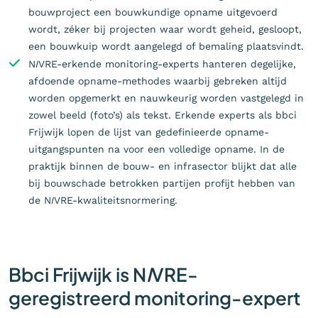
bouwproject een bouwkundige opname uitgevoerd
wordt, zéker bij projecten waar wordt geheid, gesloopt,
een bouwkuip wordt aangelegd of bemaling plaatsvindt.
N
I
VRE-erkende monitoring-experts hanteren degelijke,
afdoende opname-methodes waarbij gebreken altijd
worden opgemerkt en nauwkeurig worden vastgelegd in
zowel beeld (foto’s) als tekst. Erkende experts als bbci
Frijwijk lopen de lijst van gedefinieerde opname-
uitgangspunten na voor een volledige opname. In de
praktijk binnen de bouw- en infrasector blijkt dat alle
bij bouwschade betrokken partijen profijt hebben van
de N
I
VRE-kwaliteitsnormering.
Bbci Frijwijk is N
I
VRE-
geregistreerd monitoring-expert